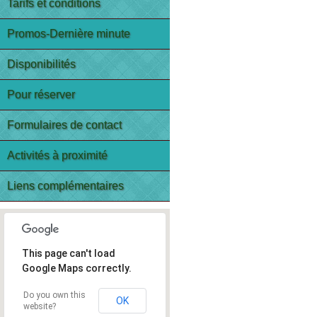
Tarifs et conditions
Promos-Dernière minute
Disponibilités
Pour réserver
Formulaires de contact
Activités à proximité
Liens complémentaires
This page can't load
Google Maps correctly.
Do you own this
OK
website?