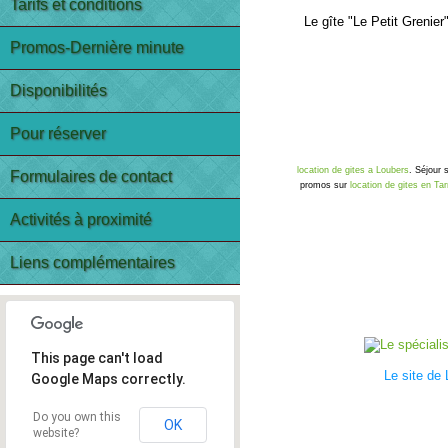
Tarifs et conditions
Le gîte
"Le Petit Grenier
Promos-Dernière minute
Disponibilités
Pour réserver
location de gites a Loubers
. Séjour 
Formulaires de contact
promos sur
location de gites en Tar
Activités à proximité
Liens complémentaires
This page can't load
Le site de
Google Maps correctly.
Do you own this
OK
website?