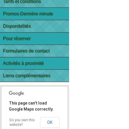
Tarifs et conditions
Promos-Dernière minute
Disponibilités
Pour réserver
Formulaires de contact
Activités à proximité
Liens complémentaires
This page can't load
Google Maps correctly.
Do you own this
OK
website?