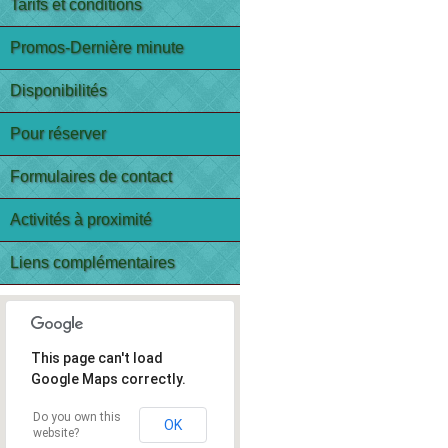
Tarifs et conditions
Promos-Dernière minute
Disponibilités
Pour réserver
Formulaires de contact
Activités à proximité
Liens complémentaires
This page can't load
Google Maps correctly.
Do you own this
OK
website?